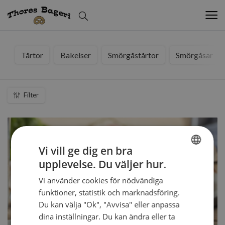
Tårtor
Bakelser
Smörgåstårtor
Smörgåsar
Filter
Vi vill ge dig en bra
Baguetter
upplevelse. Du väljer hur.
SWEDISH
11 tillgängliga varianter
Vi använder cookies för nödvändiga
ENGLISH
funktioner, statistik och marknadsföring.
Du kan välja "Ok", "Avvisa" eller anpassa
Välj variant
dina inställningar. Du kan ändra eller ta