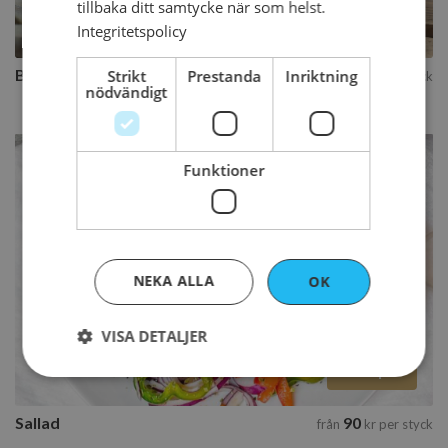
tillbaka ditt samtycke när som helst.
Köp
Integritetspolicy
Baguetter
65
Strikt
Prestanda
Inriktning
från
kr
per styck
nödvändigt
Funktioner
Sallad
10 tillgängliga varianter
NEKA ALLA
OK
Välj variant
VISA DETALJER
Köp
Strikt nödvändigt
Prestanda
Inriktning
Sallad
90
från
kr
per styck
Funktioner