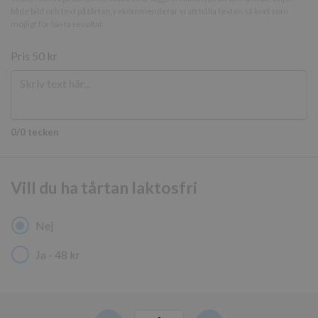
både bild och text på tårtan, rekommenderar vi att hålla texten så kort som
Strikt nödvändigt
Prestanda
Inriktning
möjligt för bästa resultat.
Funktioner
Pris
50 kr
Strikt nödvändiga kakor tillåter
kärnwebbplatsfunktioner som användarinloggning
och kontohantering. Webbplatsen kan inte
användas ordentligt utan strikt nödvändiga cookies.
Namn
Leverantör
/
Domän
Utgång
0/0 tecken
sessionid_www.thoresbageri.se
www.thoresbageri.se
2
dagar
Vill du ha tårtan laktosfri
Nej
Ja - 48 kr