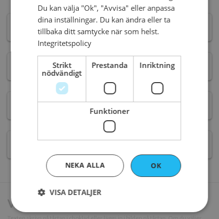
Du kan välja "Ok", "Avvisa" eller anpassa
dina inställningar. Du kan ändra eller ta
8
BITAR -
320 kr
tillbaka ditt samtycke när som helst.
Integritetspolicy
Strikt
Prestanda
Inriktning
12
BITAR -
480 kr
nödvändigt
16
BITAR -
640 kr
Funktioner
20
BITAR -
780 kr
NEKA ALLA
OK
VISA DETALJER
Vill du ha text på tårtan?
Texten skrivs på tårtan i choklad eller läggs in i bilden på tårtan. Om du väljer