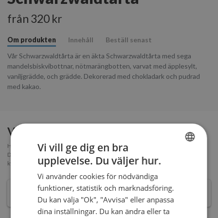
från 320 kr
Om produkten
Innehåll
Beställ senast
Vår Schwarzwaldtårta är en äkta Schwarzwaldtårta med sega
mandelsbiskvibottnar, nötmarängbotten, varvat med äpplesylt,
vaniljgrädde, och grädde. Dekorerad med chokladark och pudrad
med kakao.
Välj storlek
Vi vill ge dig en bra
Hur många tårtbitar behöver man? Ett förslag är att beräkna 1,5 bit per person.
Då får alla en bit och några kan få en extra. Rester är ju oavsett gott att ha i
upplevelse. Du väljer hur.
SWEDISH
kylskåpet :)
Vi använder cookies för nödvändiga
ENGLISH
funktioner, statistik och marknadsföring.
8
BITAR -
320 kr
Du kan välja "Ok", "Avvisa" eller anpassa
dina inställningar. Du kan ändra eller ta