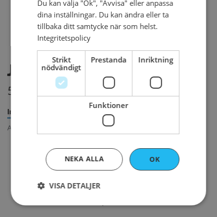
Du kan välja "Ok", "Avvisa" eller anpassa
dina inställningar. Du kan ändra eller ta
tillbaka ditt samtycke när som helst.
Integritetspolicy
Strikt
Prestanda
Inriktning
Jordgubbsbakelse
nödvändigt
55 kr per styck
Funktioner
Innehåll
Beställ senast
Allergener
: Gluten, Ägg, Mjölkprotein
NEKA ALLA
OK
VISA DETALJER
stycken